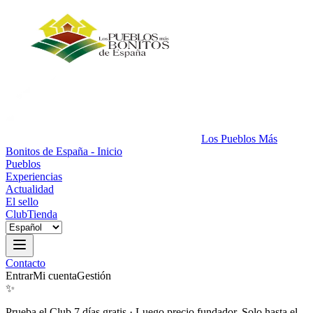
Los Pueblos Más
Bonitos de España - Inicio
Pueblos
Experiencias
Actualidad
El sello
Club
Tienda
Contacto
Entrar
Mi cuenta
Gestión
✨
Prueba el Club 7 días gratis
·
Luego precio fundador. Solo hasta el