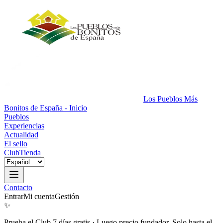
Los Pueblos Más
Bonitos de España - Inicio
Pueblos
Experiencias
Actualidad
El sello
Club
Tienda
Contacto
Entrar
Mi cuenta
Gestión
✨
Prueba el Club 7 días gratis
·
Luego precio fundador. Solo hasta el