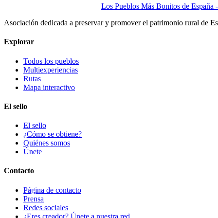
Los Pueblos Más Bonitos de España - 
Asociación dedicada a preservar y promover el patrimonio rural de E
Explorar
Todos los pueblos
Multiexperiencias
Rutas
Mapa interactivo
El sello
El sello
¿Cómo se obtiene?
Quiénes somos
Únete
Contacto
Página de contacto
Prensa
Redes sociales
¿Eres creador? Únete a nuestra red