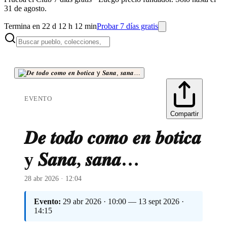
31 de agosto.
Termina en 22 d 12 h 12 min
Probar 7 días gratis
EVENTO
Compartir
𝑫𝒆 𝒕𝒐𝒅𝒐 𝒄𝒐𝒎𝒐 𝒆𝒏 𝒃𝒐𝒕𝒊𝒄𝒂
y 𝑺𝒂𝒏𝒂, 𝒔𝒂𝒏𝒂…
28 abr 2026 · 12:04
Evento:
29 abr 2026 · 10:00 — 13 sept 2026 ·
14:15