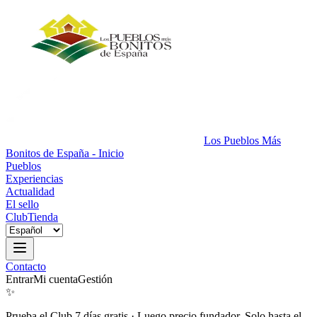
Los Pueblos Más
Bonitos de España - Inicio
Pueblos
Experiencias
Actualidad
El sello
Club
Tienda
Contacto
Entrar
Mi cuenta
Gestión
✨
Prueba el Club 7 días gratis
·
Luego precio fundador. Solo hasta el