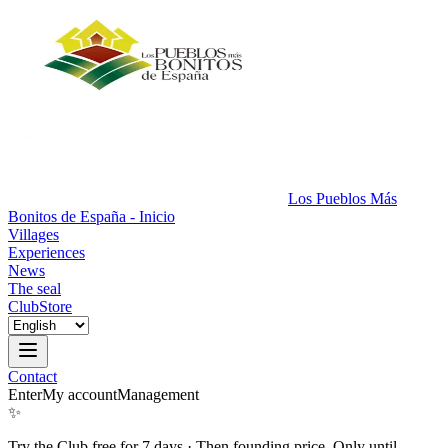
Los Pueblos Más
Bonitos de España - Inicio
Villages
Experiences
News
The seal
Club
Store
Contact
Enter
My account
Management
✨
Try the Club free for 7 days
·
Then founding price. Only until