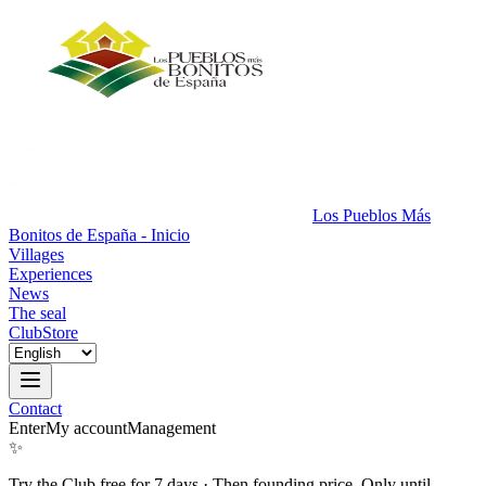
Los Pueblos Más
Bonitos de España - Inicio
Villages
Experiences
News
The seal
Club
Store
Contact
Enter
My account
Management
✨
Try the Club free for 7 days
·
Then founding price. Only until