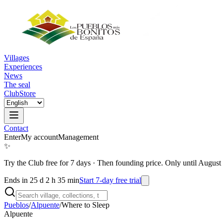
Villages
Experiences
News
The seal
Club
Store
Contact
Enter
My account
Management
✨
Try the Club free for 7 days
·
Then founding price. Only until August
Ends in 25 d 2 h 35 min
Start 7-day free trial
Pueblos
/
Alpuente
/
Where to Sleep
Alpuente