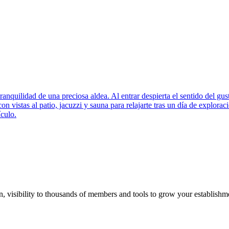
 tranquilidad de una preciosa aldea. Al entrar despierta el sentido del g
on vistas al patio, jacuzzi y sauna para relajarte tras un día de explor
ículo.
on, visibility to thousands of members and tools to grow your establishm