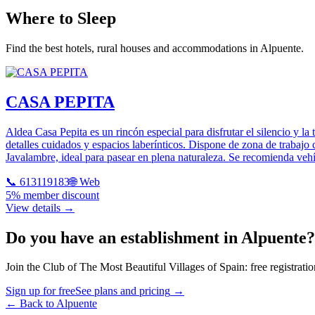
Where to Sleep
Find the best hotels, rural houses and accommodations in Alpuente.
CASA PEPITA
Aldea Casa Pepita es un rincón especial para disfrutar el silencio y la
detalles cuidados y espacios laberínticos. Dispone de zona de trabajo c
Javalambre, ideal para pasear en plena naturaleza. Se recomienda veh
📞
613119183
🌐 Web
5% member discount
View details →
Do you have an establishment in Alpuente?
Join the Club of The Most Beautiful Villages of Spain: free registrati
Sign up for free
See plans and pricing
→
←
Back to Alpuente