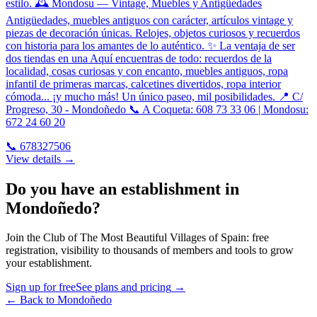
estilo. 🕰️ Mondosu — Vintage, Muebles y Antigüedades
Antigüedades, muebles antiguos con carácter, artículos vintage y
piezas de decoración únicas. Relojes, objetos curiosos y recuerdos
con historia para los amantes de lo auténtico. ✨ La ventaja de ser
dos tiendas en una Aquí encuentras de todo: recuerdos de la
localidad, cosas curiosas y con encanto, muebles antiguos, ropa
infantil de primeras marcas, calcetines divertidos, ropa interior
cómoda... ¡y mucho más! Un único paseo, mil posibilidades. 📍 C/
Progreso, 30 - Mondoñedo 📞 A Coqueta: 608 73 33 06 | Mondosu:
672 24 60 20
📞
678327506
View details →
Do you have an establishment in
Mondoñedo?
Join the Club of The Most Beautiful Villages of Spain: free
registration, visibility to thousands of members and tools to grow
your establishment.
Sign up for free
See plans and pricing
→
←
Back to Mondoñedo