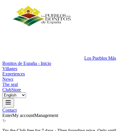
Los Pueblos Más
Bonitos de España - Inicio
Villages
Experiences
News
The seal
Club
Store
Contact
Enter
My account
Management
✨
Try the Club free for 7 days
·
Then founding price. Only until