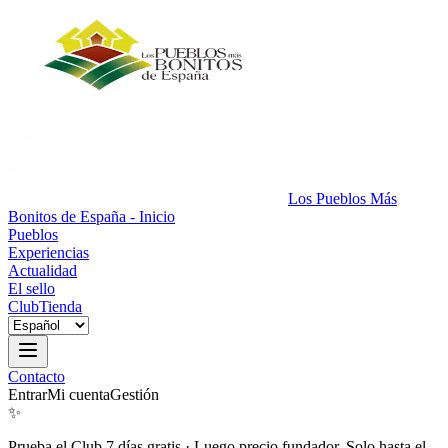
Los Pueblos Más
Bonitos de España - Inicio
Pueblos
Experiencias
Actualidad
El sello
Club
Tienda
Contacto
Entrar
Mi cuenta
Gestión
✨
Prueba el Club 7 días gratis
·
Luego precio fundador. Solo hasta el