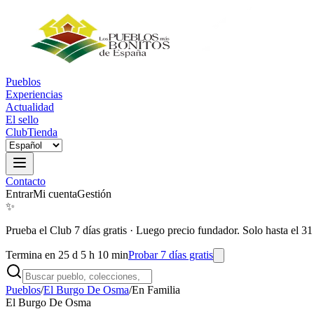
Pueblos
Experiencias
Actualidad
El sello
Club
Tienda
Contacto
Entrar
Mi cuenta
Gestión
✨
Prueba el Club 7 días gratis
·
Luego precio fundador. Solo hasta el 31
Termina en 25 d 5 h 10 min
Probar 7 días gratis
Pueblos
/
El Burgo De Osma
/
En Familia
El Burgo De Osma