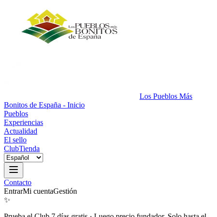
Los Pueblos Más
Bonitos de España - Inicio
Pueblos
Experiencias
Actualidad
El sello
Club
Tienda
Contacto
Entrar
Mi cuenta
Gestión
✨
Prueba el Club 7 días gratis
·
Luego precio fundador. Solo hasta el