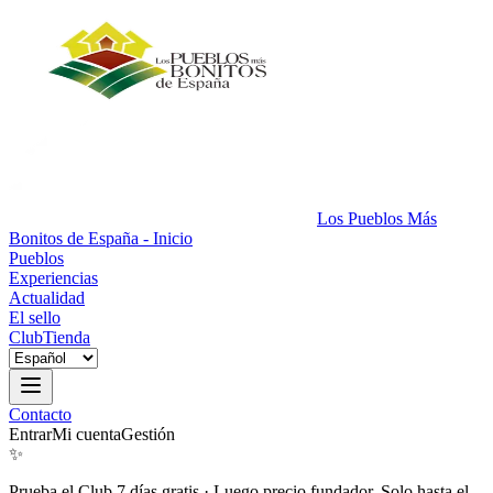
Los Pueblos Más
Bonitos de España - Inicio
Pueblos
Experiencias
Actualidad
El sello
Club
Tienda
Contacto
Entrar
Mi cuenta
Gestión
✨
Prueba el Club 7 días gratis
·
Luego precio fundador. Solo hasta el