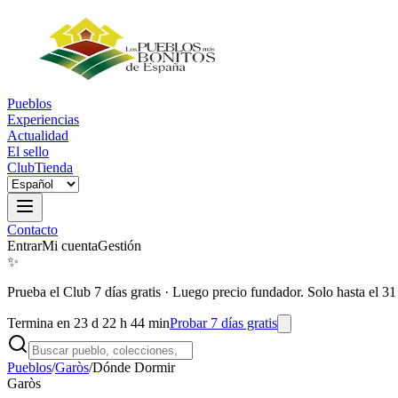
Pueblos
Experiencias
Actualidad
El sello
Club
Tienda
Contacto
Entrar
Mi cuenta
Gestión
✨
Prueba el Club 7 días gratis
·
Luego precio fundador. Solo hasta el 31
Termina en 23 d 22 h 44 min
Probar 7 días gratis
Pueblos
/
Garòs
/
Dónde Dormir
Garòs