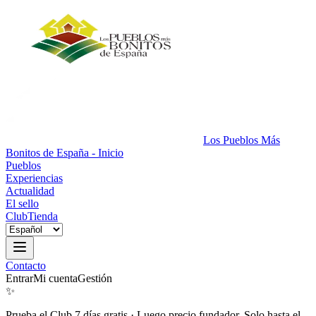
Los Pueblos Más
Bonitos de España - Inicio
Pueblos
Experiencias
Actualidad
El sello
Club
Tienda
Contacto
Entrar
Mi cuenta
Gestión
✨
Prueba el Club 7 días gratis
·
Luego precio fundador. Solo hasta el