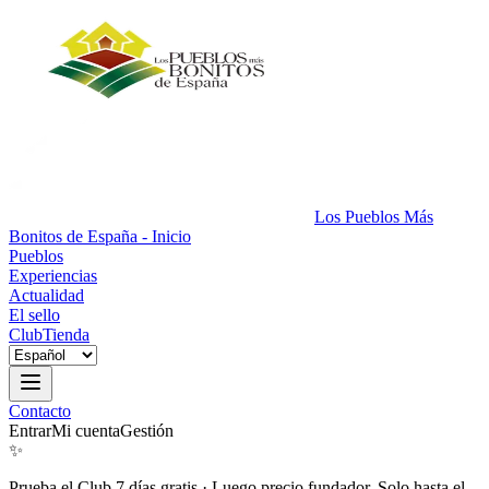
Los Pueblos Más
Bonitos de España - Inicio
Pueblos
Experiencias
Actualidad
El sello
Club
Tienda
Contacto
Entrar
Mi cuenta
Gestión
✨
Prueba el Club 7 días gratis
·
Luego precio fundador. Solo hasta el