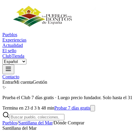
Pueblos
Experiencias
Actualidad
El sello
Club
Tienda
Contacto
Entrar
Mi cuenta
Gestión
✨
Prueba el Club 7 días gratis
·
Luego precio fundador. Solo hasta el 31
Termina en 23 d 3 h 48 min
Probar 7 días gratis
Pueblos
/
Santillana del Mar
/
Dónde Comprar
Santillana del Mar