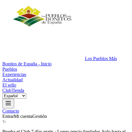
Los Pueblos Más
Bonitos de España - Inicio
Pueblos
Experiencias
Actualidad
El sello
Club
Tienda
Contacto
Entrar
Mi cuenta
Gestión
✨
Prueba el Club 7 días gratis
·
Luego precio fundador. Solo hasta el