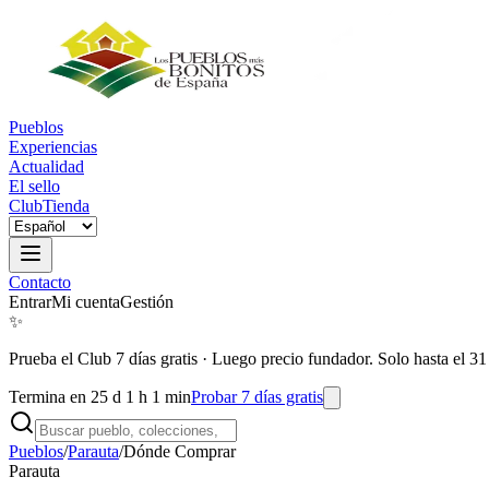
Pueblos
Experiencias
Actualidad
El sello
Club
Tienda
Contacto
Entrar
Mi cuenta
Gestión
✨
Prueba el Club 7 días gratis
·
Luego precio fundador. Solo hasta el 31
Termina en 25 d 1 h 1 min
Probar 7 días gratis
Pueblos
/
Parauta
/
Dónde Comprar
Parauta