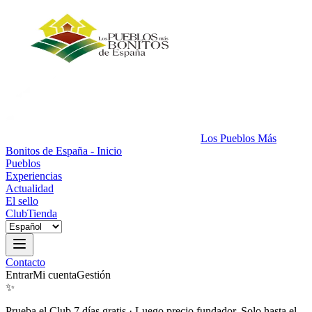
Los Pueblos Más
Bonitos de España - Inicio
Pueblos
Experiencias
Actualidad
El sello
Club
Tienda
Contacto
Entrar
Mi cuenta
Gestión
✨
Prueba el Club 7 días gratis
·
Luego precio fundador. Solo hasta el