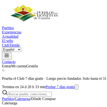
Pueblos
Experiencias
Actualidad
El sello
Club
Tienda
Contacto
Entrar
Mi cuenta
Gestión
✨
Prueba el Club 7 días gratis
·
Luego precio fundador. Solo hasta el 31
Termina en 24 d 20 h 33 min
Probar 7 días gratis
Pueblos
/
Caleruega
/
Dónde Comprar
Caleruega