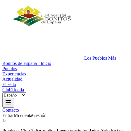
Los Pueblos Más
Bonitos de España - Inicio
Pueblos
Experiencias
Actualidad
El sello
Club
Tienda
Contacto
Entrar
Mi cuenta
Gestión
✨
Prueba el Club 7 días gratis
·
Luego precio fundador. Solo hasta el