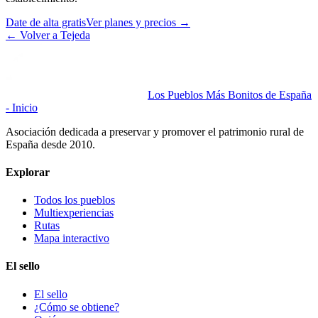
Date de alta gratis
Ver planes y precios
→
←
Volver a Tejeda
Los Pueblos Más Bonitos de España
- Inicio
Asociación dedicada a preservar y promover el patrimonio rural de
España desde 2010.
Explorar
Todos los pueblos
Multiexperiencias
Rutas
Mapa interactivo
El sello
El sello
¿Cómo se obtiene?