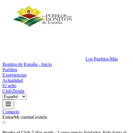
Los Pueblos Más
Bonitos de España - Inicio
Pueblos
Experiencias
Actualidad
El sello
Club
Tienda
Contacto
Entrar
Mi cuenta
Gestión
✨
Prueba el Club 7 días gratis
·
Luego precio fundador. Solo hasta el