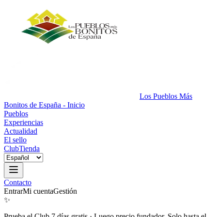
Los Pueblos Más
Bonitos de España - Inicio
Pueblos
Experiencias
Actualidad
El sello
Club
Tienda
Contacto
Entrar
Mi cuenta
Gestión
✨
Prueba el Club 7 días gratis
·
Luego precio fundador. Solo hasta el