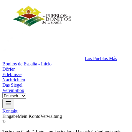
Los Pueblos Más
Bonitos de España - Inicio
Dörfer
Erlebnisse
Nachrichten
Das Siegel
Verein
Shop
Kontakt
Eingabe
Mein Konto
Verwaltung
✨
Teste den Club 7 Tage lang kostenlos
·
Danach Gründungspreis.