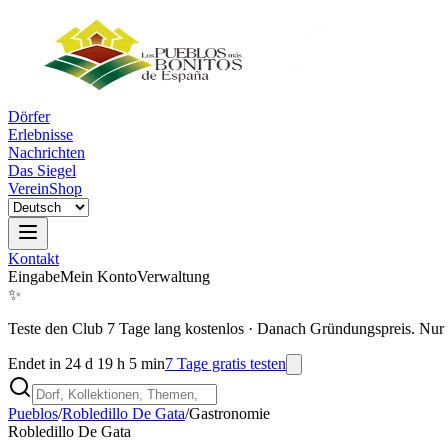
Dörfer
Erlebnisse
Nachrichten
Das Siegel
Verein
Shop
Kontakt
Eingabe
Mein Konto
Verwaltung
✨
Teste den Club 7 Tage lang kostenlos
·
Danach Gründungspreis. Nur 
Endet in 24 d 19 h 5 min
7 Tage gratis testen
Pueblos
/
Robledillo De Gata
/
Gastronomie
Robledillo De Gata