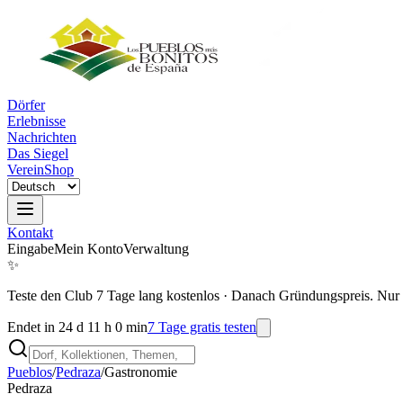
Dörfer
Erlebnisse
Nachrichten
Das Siegel
Verein
Shop
Kontakt
Eingabe
Mein Konto
Verwaltung
✨
Teste den Club 7 Tage lang kostenlos
·
Danach Gründungspreis. Nur 
Endet in 24 d 11 h 0 min
7 Tage gratis testen
Pueblos
/
Pedraza
/
Gastronomie
Pedraza