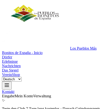
Los Pueblos Más
Bonitos de España - Inicio
Dörfer
Erlebnisse
Nachrichten
Das Siegel
Verein
Shop
Kontakt
Eingabe
Mein Konto
Verwaltung
✨
Teste den Club 7 Tage lang kostenlos
·
Danach Gründungspreis.