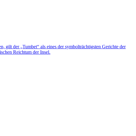
n, gilt der „Tumbet“ als eines der symbolträchtigsten Gerichte der
ischen Reichtum der Insel.