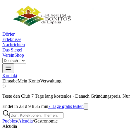
Dörfer
Erlebnisse
Nachrichten
Das Siegel
Verein
Shop
Kontakt
Eingabe
Mein Konto
Verwaltung
✨
Teste den Club 7 Tage lang kostenlos
·
Danach Gründungspreis. Nur 
Endet in 23 d 9 h 35 min
7 Tage gratis testen
Pueblos
/
Alcudia
/
Gastronomie
Alcudia