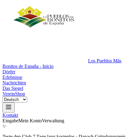
Los Pueblos Más
Bonitos de España - Inicio
Dörfer
Erlebnisse
Nachrichten
Das Siegel
Verein
Shop
Kontakt
Eingabe
Mein Konto
Verwaltung
✨
Teste den Club 7 Tage lang kostenlos
·
Danach Gründungspreis.