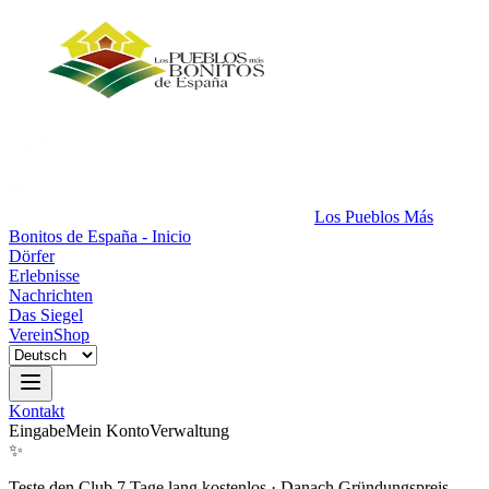
Los Pueblos Más
Bonitos de España - Inicio
Dörfer
Erlebnisse
Nachrichten
Das Siegel
Verein
Shop
Kontakt
Eingabe
Mein Konto
Verwaltung
✨
Teste den Club 7 Tage lang kostenlos
·
Danach Gründungspreis.