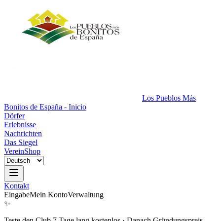
Los Pueblos Más
Bonitos de España - Inicio
Dörfer
Erlebnisse
Nachrichten
Das Siegel
Verein
Shop
Kontakt
Eingabe
Mein Konto
Verwaltung
✨
Teste den Club 7 Tage lang kostenlos
·
Danach Gründungspreis.