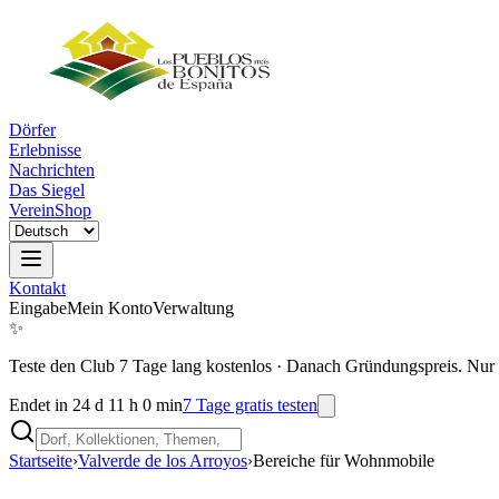
Dörfer
Erlebnisse
Nachrichten
Das Siegel
Verein
Shop
Kontakt
Eingabe
Mein Konto
Verwaltung
✨
Teste den Club 7 Tage lang kostenlos
·
Danach Gründungspreis. Nur 
Endet in 24 d 11 h 0 min
7 Tage gratis testen
Startseite
›
Valverde de los Arroyos
›
Bereiche für Wohnmobile