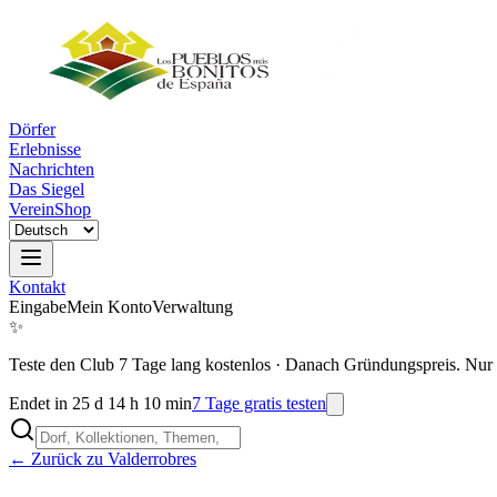
Dörfer
Erlebnisse
Nachrichten
Das Siegel
Verein
Shop
Kontakt
Eingabe
Mein Konto
Verwaltung
✨
Teste den Club 7 Tage lang kostenlos
·
Danach Gründungspreis. Nur 
Endet in 25 d 14 h 10 min
7 Tage gratis testen
← Zurück zu Valderrobres