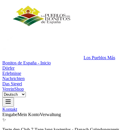
Los Pueblos Más
Bonitos de España - Inicio
Dörfer
Erlebnisse
Nachrichten
Das Siegel
Verein
Shop
Kontakt
Eingabe
Mein Konto
Verwaltung
✨
Teste den Club 7 Tage lang kostenlos
·
Danach Gründungspreis.