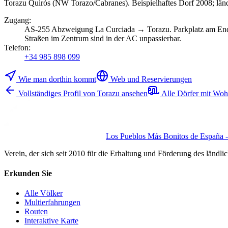
Torazu Quirós (NW Torazo/Cabranes). Beispielhaftes Dorf 2008; ländl
Zugang
:
AS-255 Abzweigung La Curciada → Torazu. Parkplatz am Ende d
Straßen im Zentrum sind in der AC unpassierbar.
Telefon
:
+34 985 898 099
Wie man dorthin kommt
Web und Reservierungen
Vollständiges Profil von Torazu ansehen
Alle Dörfer mit Woh
Los Pueblos Más Bonitos de España - 
Verein, der sich seit 2010 für die Erhaltung und Förderung des ländli
Erkunden Sie
Alle Völker
Multierfahrungen
Routen
Interaktive Karte