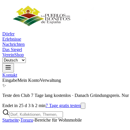
Dörfer
Erlebnisse
Nachrichten
Das Siegel
Verein
Shop
Kontakt
Eingabe
Mein Konto
Verwaltung
✨
Teste den Club 7 Tage lang kostenlos
·
Danach Gründungspreis. Nur 
Endet in 25 d 3 h 2 min
7 Tage gratis testen
Startseite
›
Torazu
›
Bereiche für Wohnmobile