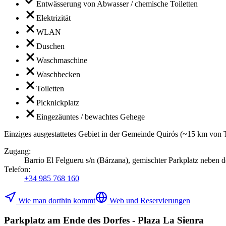
Entwässerung von Abwasser / chemische Toiletten
Elektrizität
WLAN
Duschen
Waschmaschine
Waschbecken
Toiletten
Picknickplatz
Eingezäuntes / bewachtes Gehege
Einziges ausgestattetes Gebiet in der Gemeinde Quirós (~15 km von T
Zugang
:
Barrio El Felgueru s/n (Bárzana), gemischter Parkplatz neben
Telefon
:
+34 985 768 160
Wie man dorthin kommt
Web und Reservierungen
Parkplatz am Ende des Dorfes - Plaza La Sienra