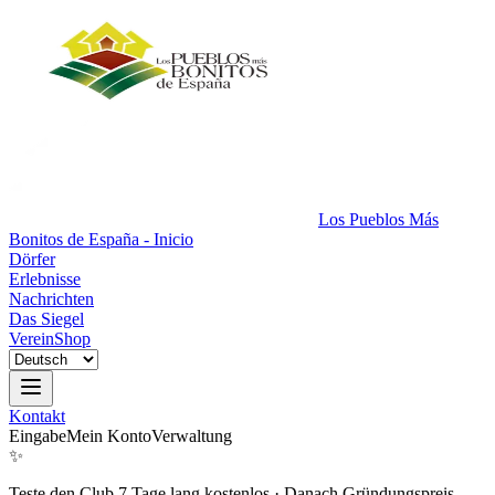
Los Pueblos Más
Bonitos de España - Inicio
Dörfer
Erlebnisse
Nachrichten
Das Siegel
Verein
Shop
Kontakt
Eingabe
Mein Konto
Verwaltung
✨
Teste den Club 7 Tage lang kostenlos
·
Danach Gründungspreis.