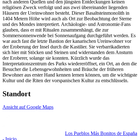
nach anderen Quellen und den jüngsten Entdeckungen keinen
religiösen Zweck verfolgt und aus zwei übereinander liegenden
Häusern der Ureinwohner besteht. Dieser Basaltsteinmonolith in
1404 Metern Höhe wird auch als Ort zur Beobachtung der Sterne
und des Mondes interpretiert. Archäologie- und Astronomie-Fans
glauben, dass er mit Ritualen zusammenhängt, die zur
Sommersonnenwende bei Sonnenaufgang durchgeführt werden. Es
war auch fast die letzte Bastion der kanarischen Ureinwohner vor
der Eroberung der Insel durch die Kastilier. Sie verbarrikadierten
sich hier mit Stöcken und Steinen und widerstanden dem Ansturm
der Eroberer, solange sie konnten. Kürzlich wurde das
Interpretationszentrum des Parks wiedereröffnet, ein Ort, an dem die
Besucher die Lebensgewohnheiten und Bräuche der früheren
Bewohner aus erster Hand kennen lernen können, um die wichtigste
Kultur und die Riten der vorspanischen Kultur zu entschlüsseln.
Standort
Ansicht auf Google Maps
Los Pueblos Más Bonitos de España
- Inicio