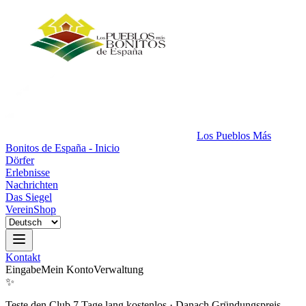
Los Pueblos Más
Bonitos de España - Inicio
Dörfer
Erlebnisse
Nachrichten
Das Siegel
Verein
Shop
Kontakt
Eingabe
Mein Konto
Verwaltung
✨
Teste den Club 7 Tage lang kostenlos
·
Danach Gründungspreis.