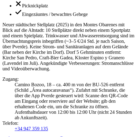
Picknickplatz
Eingezäuntes / bewachtes Gehege
Neuer städtischer Stellplatz (2025) in den Montes Obarenes mit
Blick auf die Altstadt: 10 Stellplätze direkt neben einem Sportplatz
und einem Spielplatz. Trinkwasser und Abwasserentsorgung sind im
Übernachtungspreis inbegriffen (~3–5 €/24 Std. je nach Saison,
über Pverde). Keine Strom- und Sanitäranlagen auf dem Gelände
(Bar neben der Kirche im Dorf). Dorf 5 Gehminuten entfernt:
Kirche San Pedro, Craft-Bier Gadea, Kloster Espino y Granero
(Lavendel im Juli). Angekündigte Verbesserungen: Stromanschlüsse
und Videoüberwachung.
Zugang
:
Camino Bozoo, 18 – ca. 400 m von der BU-526 entfernt
(Schild „Área autocaravanas“). Zufahrt mit Schranke, die
über die App Pverde gesteuert wird: Scanne den QR-Code
am Eingang oder reserviere auf der Website; gib den
erhaltenen Code ein, um die Schranke zu öffnen.
Aufenthaltsdauer von 12:00 bis 12:00 Uhr (nicht 24 Stunden
ab Ankunftszeit).
Telefon
:
+34 947 359 135