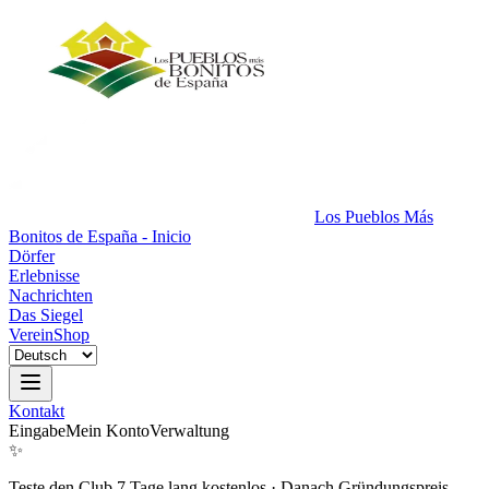
Los Pueblos Más
Bonitos de España - Inicio
Dörfer
Erlebnisse
Nachrichten
Das Siegel
Verein
Shop
Kontakt
Eingabe
Mein Konto
Verwaltung
✨
Teste den Club 7 Tage lang kostenlos
·
Danach Gründungspreis.