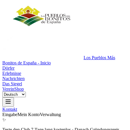
Los Pueblos Más
Bonitos de España - Inicio
Dörfer
Erlebnisse
Nachrichten
Das Siegel
Verein
Shop
Kontakt
Eingabe
Mein Konto
Verwaltung
✨
Teste den Club 7 Tage lang kostenlos
·
Danach Gründungspreis.