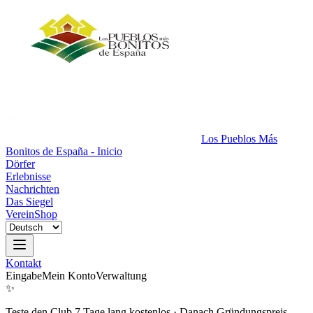
Los Pueblos Más
Bonitos de España - Inicio
Dörfer
Erlebnisse
Nachrichten
Das Siegel
Verein
Shop
Kontakt
Eingabe
Mein Konto
Verwaltung
✨
Teste den Club 7 Tage lang kostenlos
·
Danach Gründungspreis.