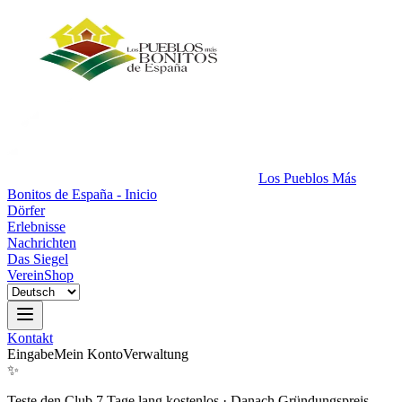
Los Pueblos Más
Bonitos de España - Inicio
Dörfer
Erlebnisse
Nachrichten
Das Siegel
Verein
Shop
Kontakt
Eingabe
Mein Konto
Verwaltung
✨
Teste den Club 7 Tage lang kostenlos
·
Danach Gründungspreis.