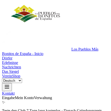
Los Pueblos Más
Bonitos de España - Inicio
Dörfer
Erlebnisse
Nachrichten
Das Siegel
Verein
Shop
Kontakt
Eingabe
Mein Konto
Verwaltung
✨
Teste den Club 7 Tage lang kostenlos
·
Danach Gründungspreis.