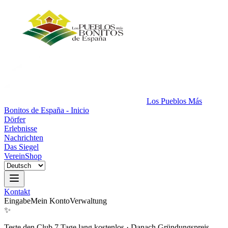
Los Pueblos Más
Bonitos de España - Inicio
Dörfer
Erlebnisse
Nachrichten
Das Siegel
Verein
Shop
Kontakt
Eingabe
Mein Konto
Verwaltung
✨
Teste den Club 7 Tage lang kostenlos
·
Danach Gründungspreis.