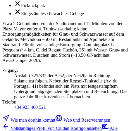
Picknickplatz
Eingezäuntes / bewachtes Gehege
Etwa 5 Gehminuten von der Stadtmauer und 15 Minuten von der
Plaza Mayor entfernt. Trinkwasserhahn; keine
Entsorgungsmöglichkeiten für Grau- und Schwarzwasser auf dem
Gelände. Mercadona ~500 m, Restaurants und Apotheke am
Stadtrand. Für die vollständige Entsorgung: Campingplatz La
Pesquera (~4 km, C. del Regato Cachón, 35) mit Wasser, Grau- und
Schwarzwasser, Duschen und Strom (~13,50 €/Nacht laut
AreasCamper 2026).
Zugang
:
Ausfahrt 325/332 der A-62, der N-620a in Richtung
Salamanca folgen. Neben der Repsol-Tankstelle (Av. de
Portugal, 41) befindet sich ein Platz mit festgestampftem
Untergrund, abgegrenzten Stellplätzen und Beleuchtung. Das
ganze Jahr über kostenloses Übernachten.
Telefon
:
+34 923 460 521
Wie man dorthin kommt
Web und Reservierungen
Vollständiges Profil von Ciudad Rodrigo ansehen
Alle