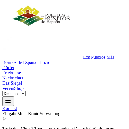
Los Pueblos Más
Bonitos de España - Inicio
Dörfer
Erlebnisse
Nachrichten
Das Siegel
Verein
Shop
Kontakt
Eingabe
Mein Konto
Verwaltung
✨
Teste den Club 7 Tage lang kostenlos
·
Danach Gründungspreis.