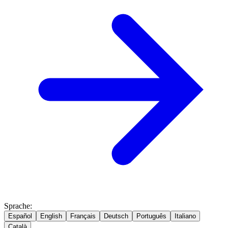
Sprache
:
Español
English
Français
Deutsch
Português
Italiano
Català