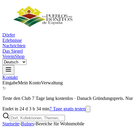
Dörfer
Erlebnisse
Nachrichten
Das Siegel
Verein
Shop
Kontakt
Eingabe
Mein Konto
Verwaltung
✨
Teste den Club 7 Tage lang kostenlos
·
Danach Gründungspreis. Nur 
Endet in 24 d 3 h 34 min
7 Tage gratis testen
Startseite
›
Bulnes
›
Bereiche für Wohnmobile