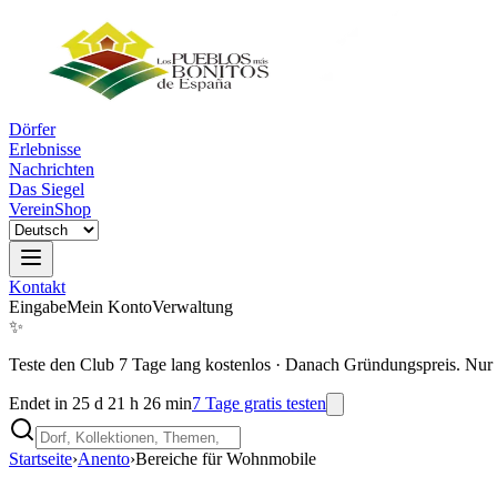
Dörfer
Erlebnisse
Nachrichten
Das Siegel
Verein
Shop
Kontakt
Eingabe
Mein Konto
Verwaltung
✨
Teste den Club 7 Tage lang kostenlos
·
Danach Gründungspreis. Nur 
Endet in 25 d 21 h 26 min
7 Tage gratis testen
Startseite
›
Anento
›
Bereiche für Wohnmobile