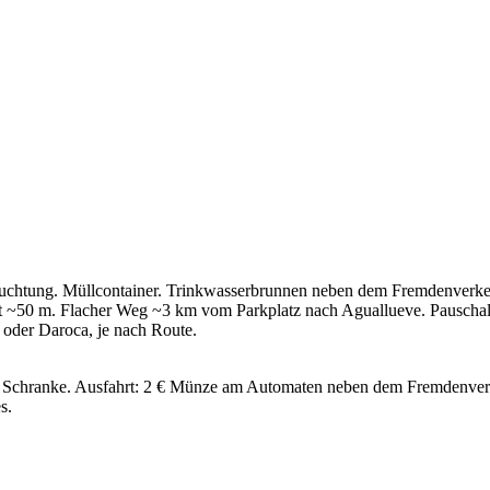
euchtung. Müllcontainer. Trinkwasserbrunnen neben dem Fremdenverkehr
rant ~50 m. Flacher Weg ~3 km vom Parkplatz nach Aguallueve. Pauschalg
oder Daroca, je nach Route.
er Schranke. Ausfahrt: 2 € Münze am Automaten neben dem Fremdenve
s.