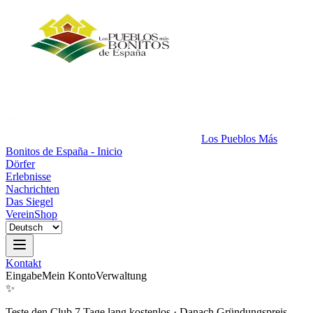
Los Pueblos Más
Bonitos de España - Inicio
Dörfer
Erlebnisse
Nachrichten
Das Siegel
Verein
Shop
Kontakt
Eingabe
Mein Konto
Verwaltung
✨
Teste den Club 7 Tage lang kostenlos
·
Danach Gründungspreis.