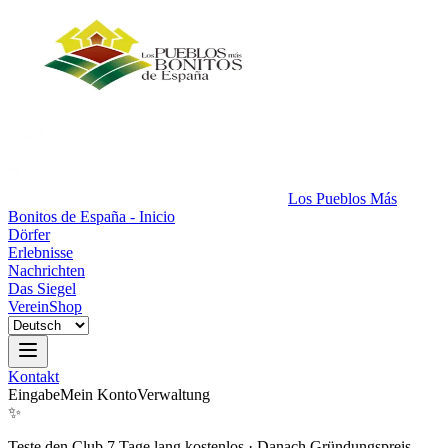
Los Pueblos Más
Bonitos de España - Inicio
Dörfer
Erlebnisse
Nachrichten
Das Siegel
Verein
Shop
Kontakt
Eingabe
Mein Konto
Verwaltung
✨
Teste den Club 7 Tage lang kostenlos
·
Danach Gründungspreis.