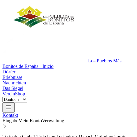
Los Pueblos Más
Bonitos de España - Inicio
Dörfer
Erlebnisse
Nachrichten
Das Siegel
Verein
Shop
Kontakt
Eingabe
Mein Konto
Verwaltung
✨
Teste den Club 7 Tage lang kostenlos
·
Danach Gründungspreis.