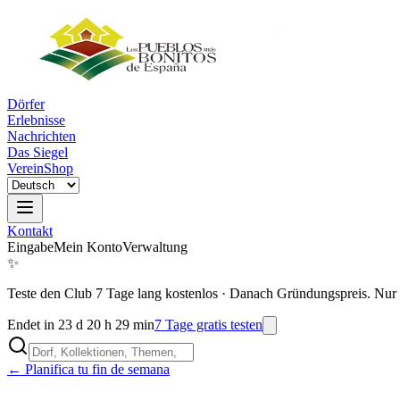
Dörfer
Erlebnisse
Nachrichten
Das Siegel
Verein
Shop
Kontakt
Eingabe
Mein Konto
Verwaltung
✨
Teste den Club 7 Tage lang kostenlos
·
Danach Gründungspreis. Nur 
Endet in 23 d 20 h 29 min
7 Tage gratis testen
← Planifica tu fin de semana